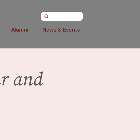
Alumni
News & Events
ar and