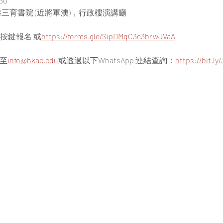
30
香港三育書院 (近將軍澳)，行政樓演講廳
"按鍵報名 或
https://
forms.gle/SipDMqC3c3brwJVaA
郵至
info@hkac.edu
或透過以下WhatsApp 連結查詢：
https://bit.ly