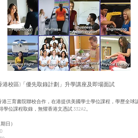
(香港校區)「優先取錄計劃」升學講座及即場面試
ersity 與香港三育書院聯校合作，在港提供美國學士學位課程，學歷
學位課程取錄，無懼香港文憑試 332A2。
（星期日）
0