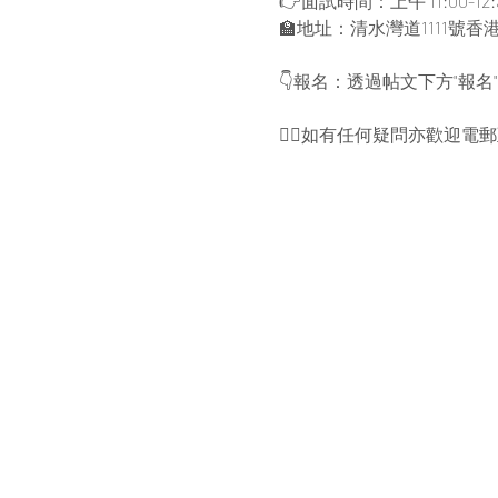
👉面試時間：上午 11:00-12:
🏫地址：清水灣道1111號
👇報名：透過帖文下方"報名
🙋‍♂️如有任何疑問亦歡迎電