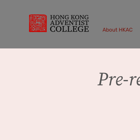
About HKAC
Pre-r