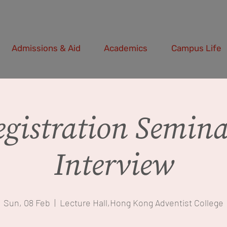
Admissions & Aid
Academics
Campus Life
egistration Semin
Interview
Sun, 08 Feb
  |  
Lecture Hall,Hong Kong Adventist College